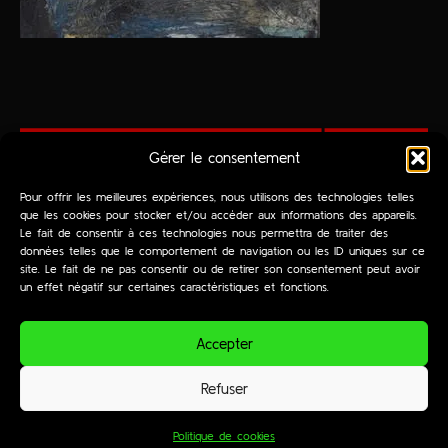
Gérer le consentement
Pour offrir les meilleures expériences, nous utilisons des technologies telles
que les cookies pour stocker et/ou accéder aux informations des appareils.
Le fait de consentir à ces technologies nous permettra de traiter des
données telles que le comportement de navigation ou les ID uniques sur ce
site. Le fait de ne pas consentir ou de retirer son consentement peut avoir
navigation
Infos
un effet négatif sur certaines caractéristiques et fonctions.
accueil
à propos
peintures
Mentions légales
Accepter
dessins
journal
contact
Politique de cookies (UE)
Refuser
2024 | Site By
Politique de cookies
Moogwaii